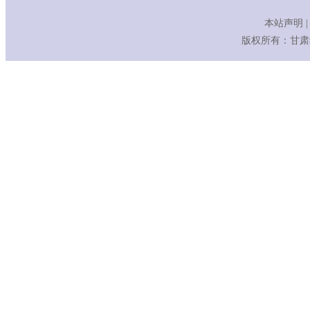
本站声明
|
版权所有：
甘肃