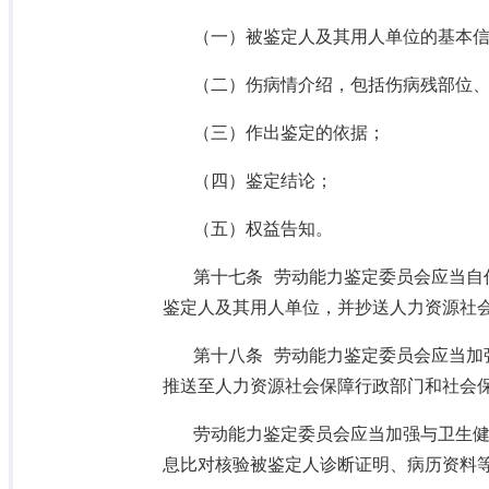
（一）被鉴定人及其用人单位的基本
（二）伤病情介绍，包括伤病残部位
（三）作出鉴定的依据；
（四）鉴定结论；
（五）权益告知。
第十七条 劳动能力鉴定委员会应当自
鉴定人及其用人单位，并抄送人力资源社
第十八条 劳动能力鉴定委员会应当加
推送至人力资源社会保障行政部门和社会
劳动能力鉴定委员会应当加强与卫生
息比对核验被鉴定人诊断证明、病历资料