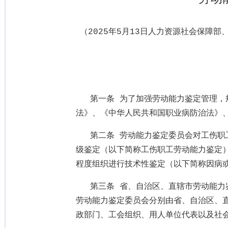
（
2025
年
5
月
13
日人力资源社会保障部
第一条 为了加强劳动能力鉴定管理，
法》、《中华人民共和国职业病防治法》
第二条 劳动能力鉴定委员会对工伤职
级鉴定（以下简称工伤职工劳动能力鉴定
程度组织进行技术性鉴定（以下简称因病
第三条 省、自治区、直辖市劳动能力
劳动能力鉴定委员会分别由省、自治区、
政部门、工会组织、用人单位代表以及社