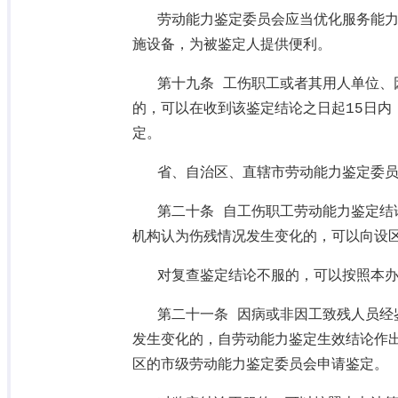
劳动能力鉴定委员会应当优化服务能
施设备，为被鉴定人提供便利。
第十九条 工伤职工或者其用人单位、
的，可以在收到该鉴定结论之日起
15
日内
定。
省、自治区、直辖市劳动能力鉴定委
第二十条 自工伤职工劳动能力鉴定结
机构认为伤残情况发生变化的，可以向设
对复查鉴定结论不服的，可以按照本
第二十一条 因病或非因工致残人员经
发生变化的，自劳动能力鉴定生效结论作
区的市级劳动能力鉴定委员会申请鉴定。