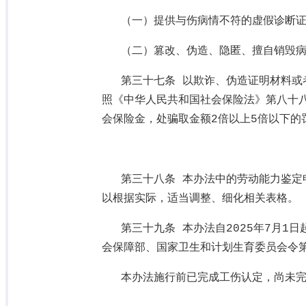
（一）提供与伤病情不符的虚假诊断
（二）篡改、伪造、隐匿、擅自销毁
第三十七条 以欺诈、伪造证明材料或
照《中华人民共和国社会保险法》第八十
会保险金，处骗取金额
2
倍以上
5
倍以下的
第三十八条 本办法中的劳动能力鉴定
以根据实际，适当调整、细化相关表格。
第三十九条 本办法自
2025
年
7
月
1
日
会保障部、国家卫生和计划生育委员会令
本办法施行前已完成工伤认定，尚未