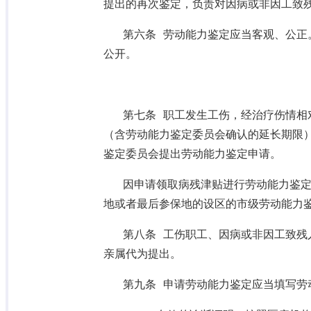
提出的再次鉴定，负责对因病或非因工致
第六条 劳动能力鉴定应当客观、公正
公开。
第七条 职工发生工伤，经治疗伤情相
（含劳动能力鉴定委员会确认的延长期限
鉴定委员会提出劳动能力鉴定申请。
因申请领取病残津贴进行劳动能力鉴
地或者最后参保地的设区的市级劳动能力
第八条 工伤职工、因病或非因工致残
亲属代为提出。
第九条 申请劳动能力鉴定应当填写劳